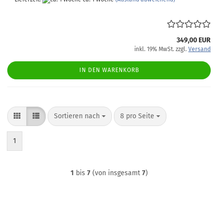
349,00 EUR
inkl. 19% MwSt. zzgl.
Versand
IN DEN WARENKORB
Sortieren nach
pro Seite
Sortieren nach
8 pro Seite
1
1
bis
7
(von insgesamt
7
)