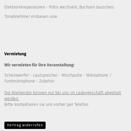
Elektronikreparaturen - Potis wechseln, Buchsen tauschen,
Tonabnehmer einbauen usw.
Vermietung
Wir vermieten für ihre Veranstaltung:
Scheinwerfer
- Lautsprecher
- Mischpulte
- Mikrophone /
Funkmikrophone - Zubehör
Die Mietgeräte können nur bei uns im Ladengeschäft abgeholt
werden.
Bitte kontaktieren sie uns vorher per Telefon.
Vertrag widerrufen