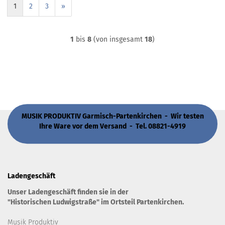
1
2
3
»
1
bis
8
(von insgesamt
18
)
MUSIK PRODUKTIV Garmisch-Partenkirchen - Wir testen
Ihre Ware vor dem Versand - Tel. 08821-4919
Ladengeschäft
Unser Ladengeschäft finden sie in der
"Historischen Ludwigstraße" im Ortsteil Partenkirchen.
Musik Produktiv