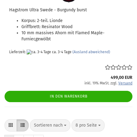
Hagstrom Ultra Swede - Burgundy burst
Korpus: 2-teil. Lionde
Griffbrett: Resinator Wood
10 mm massives Ahorn mit Flamed Maple-
Furnier,gewölbt
Lieferzeit:
ca. 3-4 Tage
(Ausland abweichend)
499,00 EUR
inkl. 19% MwSt. zzgl.
Versand
IN DEN WARENKORB
Sortieren nach
pro Seite
Sortieren nach
8 pro Seite