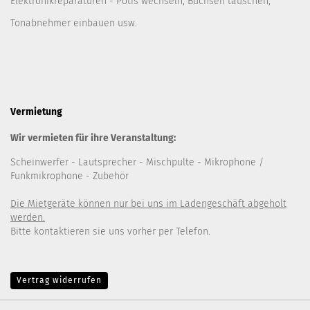
Elektronikreparaturen - Potis wechseln, Buchsen tauschen,
Tonabnehmer einbauen usw.
Vermietung
Wir vermieten für ihre Veranstaltung:
Scheinwerfer
- Lautsprecher
- Mischpulte
- Mikrophone /
Funkmikrophone - Zubehör
Die Mietgeräte können nur bei uns im Ladengeschäft abgeholt
werden.
Bitte kontaktieren sie uns vorher per Telefon.
Vertrag widerrufen