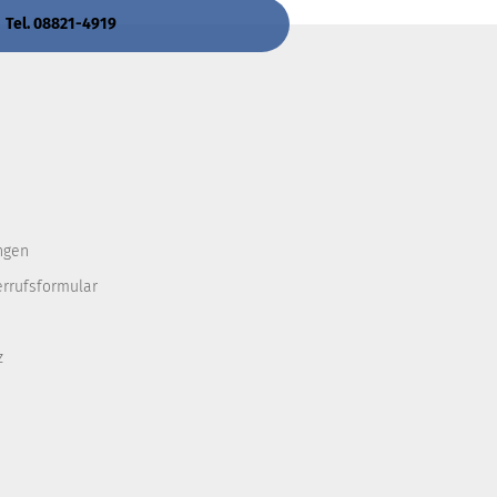
 Tel. 08821-4919
ngen
errufsformular
z