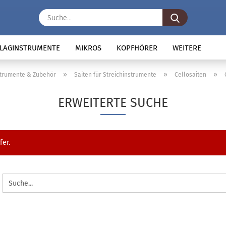
Suche...
LAGINSTRUMENTE
MIKROS
KOPFHÖRER
WEITERE
»
»
»
strumente & Zubehör
Saiten für Streichinstrumente
Cellosaiten
ERWEITERTE SUCHE
fer.