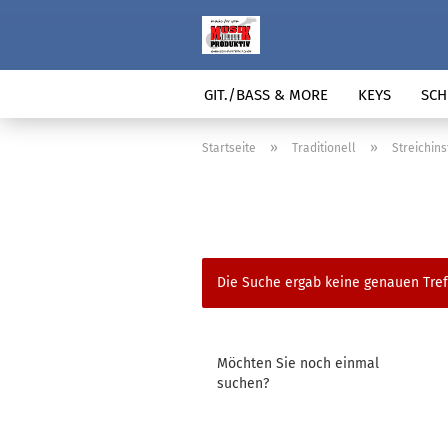
GIT./BASS & MORE
KEYS
SCH
»
»
Startseite
Traditionell
Streichin
Die Suche ergab keine genauen Tref
MÖCHTEN
Möchten Sie noch einmal
SIE
suchen?
NOCH
EINMAL
SUCHEN?