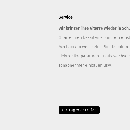
Service
Wir bringen ihre Gitarre wieder in Sch
Gitarren neu besaiten - bundrein einst
Mechaniken wechseln - Bünde polieren
Elektronikreparaturen - Potis wechsel
Tonabnehmer einbauen usw.
Vertrag widerrufen