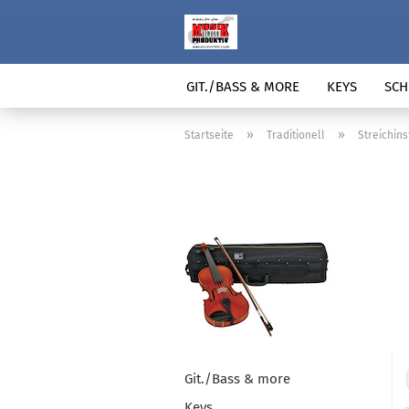
GIT./BASS & MORE
KEYS
SCH
»
»
Startseite
Traditionell
Streichin
Git./Bass & more
Keys