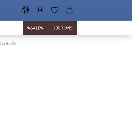
%SALE%
ÜBER UNS
 3/4 Größe