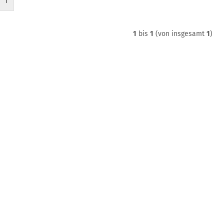
1
1
bis
1
(von insgesamt
1
)