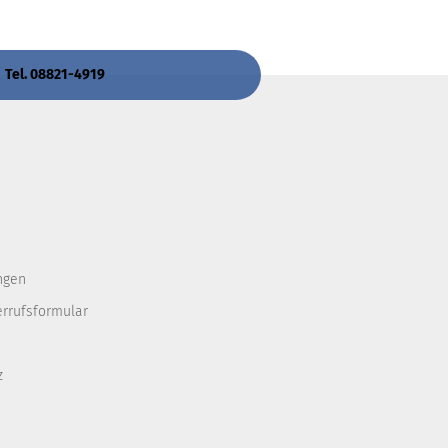
 Tel. 08821-4919
ngen
errufsformular
z