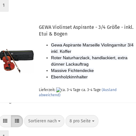
1
GEWA Violinset Aspirante - 3/4 Größe - inkl.
Etui & Bogen
Gewa Aspirante Marseille Violingarnitur 3/4
inkl. Koffer
Roter Naturharzlack, handlackiert, extra
dünner Lackauftrag
Massive Fichtendecke
Ebenholzkinnhalter
Lieferzeit:
ca. 3-4 Tage
(Ausland
abweichend)
anzeigen
Sortieren nach
pro Seite
Sortieren nach
8 pro Seite