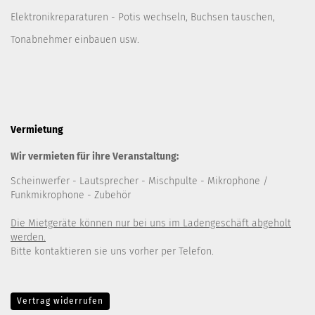
Elektronikreparaturen - Potis wechseln, Buchsen tauschen,
Tonabnehmer einbauen usw.
Vermietung
Wir vermieten für ihre Veranstaltung:
Scheinwerfer
- Lautsprecher
- Mischpulte
- Mikrophone /
Funkmikrophone - Zubehör
Die Mietgeräte können nur bei uns im Ladengeschäft abgeholt
werden.
Bitte kontaktieren sie uns vorher per Telefon.
Vertrag widerrufen