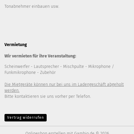
Tonabnehmer einbauen usw.
Vermietung
Wir vermieten für ihre Veranstaltung:
Scheinwerfer
- Lautsprecher
- Mischpulte
- Mikrophone /
Funkmikrophone - Zubehör
Die Mietgeräte können nur bei uns im Ladengeschäft abgeholt
werden.
Bitte kontaktieren sie uns vorher per Telefon.
Vertrag widerrufen
Onlineshop erstellen
mit Gambio.de © 2026