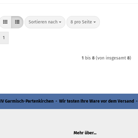
Sortieren nach
pro Seite
Sortieren nach
8 pro Seite
1
1
bis
8
(von insgesamt
8
)
 Garmisch-Partenkirchen - Wir testen Ihre Ware vor dem Versand -
Mehr über...