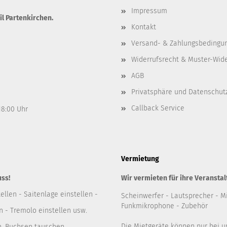
Impressum
il Partenkirchen.
Kontakt
Versand- & Zahlungsbedingu
Widerrufsrecht & Muster-Wid
AGB
Privatsphäre und Datenschut
Callback Service
 18:00 Uhr
Vermietung
uss!
Wir vermieten für ihre Veranstal
ellen - Saitenlage einstellen -
Scheinwerfer
- Lautsprecher
- M
Funkmikrophone - Zubehör
 - Tremolo einstellen usw.
Die Mietgeräte können nur bei 
n, Buchsen tauschen,