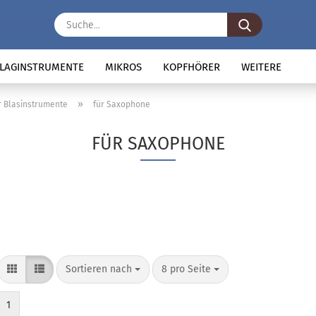
Suche...
LAGINSTRUMENTE
MIKROS
KOPFHÖRER
WEITERE
»
r Blasinstrumente
für Saxophone
FÜR SAXOPHONE
Sortieren nach
pro Seite
Sortieren nach
8 pro Seite
1