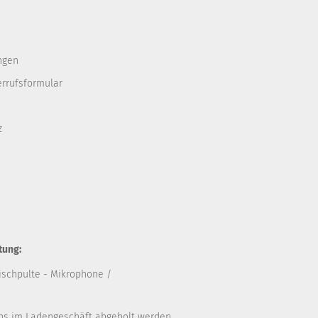
ngen
errufsformular
z
tung:
ischpulte
- Mikrophone /
uns im Ladengeschäft abgeholt werden.