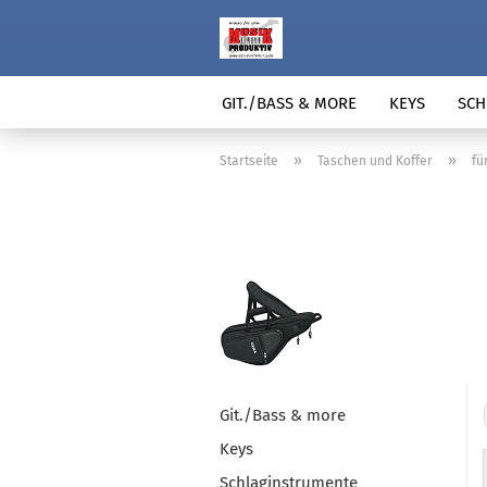
GIT./BASS & MORE
KEYS
SCH
»
»
Startseite
Taschen und Koffer
fü
Git./Bass & more
Keys
Schlaginstrumente