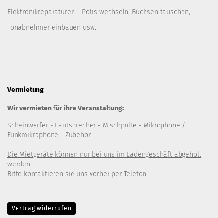
Elektronikreparaturen - Potis wechseln, Buchsen tauschen,
Tonabnehmer einbauen usw.
Vermietung
Wir vermieten für ihre Veranstaltung:
Scheinwerfer
- Lautsprecher
- Mischpulte
- Mikrophone /
Funkmikrophone - Zubehör
Die Mietgeräte können nur bei uns im Ladengeschäft abgeholt
werden.
Bitte kontaktieren sie uns vorher per Telefon.
Vertrag widerrufen