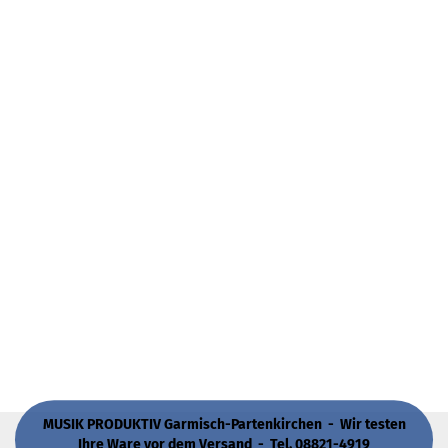
MUSIK PRODUKTIV Garmisch-Partenkirchen - Wir testen
Ihre Ware vor dem Versand - Tel. 08821-4919