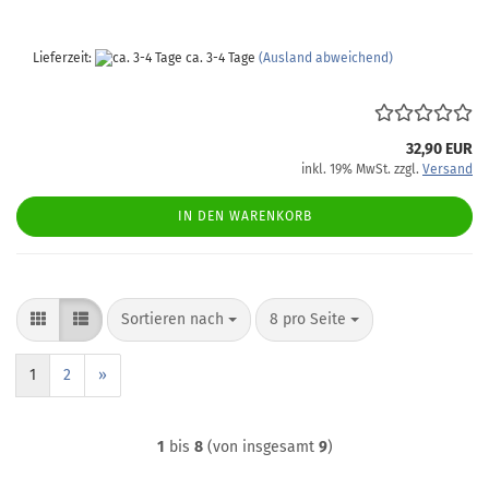
Lieferzeit:
ca. 3-4 Tage
(Ausland abweichend)
32,90 EUR
inkl. 19% MwSt. zzgl.
Versand
IN DEN WARENKORB
Sortieren nach
pro Seite
Sortieren nach
8 pro Seite
1
2
»
1
bis
8
(von insgesamt
9
)