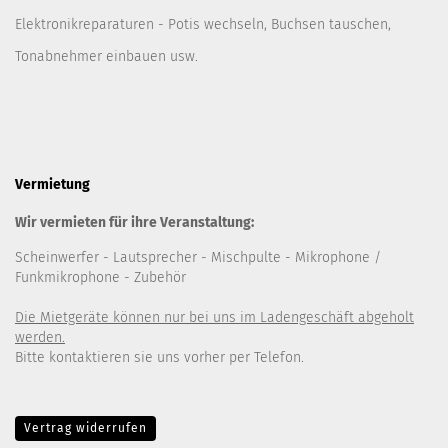
Elektronikreparaturen - Potis wechseln, Buchsen tauschen,
Tonabnehmer einbauen usw.
Vermietung
Wir vermieten für ihre Veranstaltung:
Scheinwerfer
- Lautsprecher
- Mischpulte
- Mikrophone /
Funkmikrophone - Zubehör
Die Mietgeräte können nur bei uns im Ladengeschäft abgeholt
werden.
Bitte kontaktieren sie uns vorher per Telefon.
Vertrag widerrufen