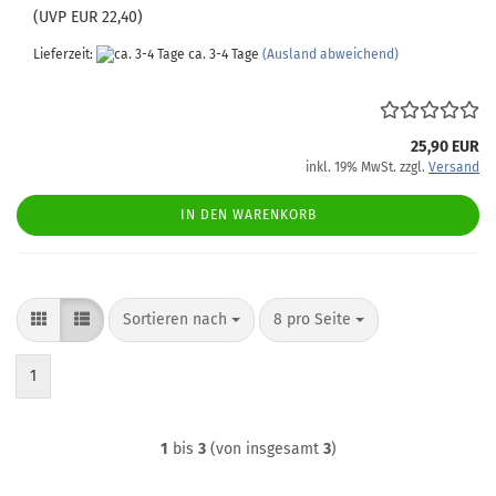
(UVP EUR 22,40)
Lieferzeit:
ca. 3-4 Tage
(Ausland abweichend)
25,90 EUR
inkl. 19% MwSt. zzgl.
Versand
IN DEN WARENKORB
Sortieren nach
pro Seite
Sortieren nach
8 pro Seite
1
1
bis
3
(von insgesamt
3
)