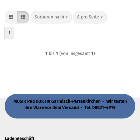
Sortieren nach
pro Seite
Sortieren nach
8 pro Seite
1
1
bis
1
(von insgesamt
1
)
MUSIK PRODUKTIV Garmisch-Partenkirchen - Wir testen
Ihre Ware vor dem Versand - Tel. 08821-4919
Ladengeschäft