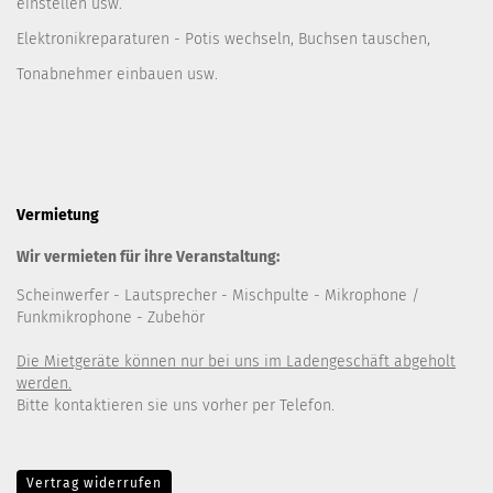
einstellen usw.
Elektronikreparaturen - Potis wechseln, Buchsen tauschen,
Tonabnehmer einbauen usw.
Vermietung
Wir vermieten für ihre Veranstaltung:
Scheinwerfer
- Lautsprecher
- Mischpulte
- Mikrophone /
Funkmikrophone - Zubehör
Die Mietgeräte können nur bei uns im Ladengeschäft abgeholt
werden.
Bitte kontaktieren sie uns vorher per Telefon.
Vertrag widerrufen