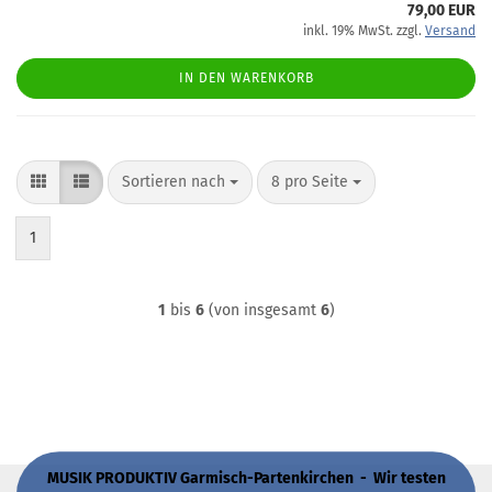
79,00 EUR
inkl. 19% MwSt. zzgl.
Versand
IN DEN WARENKORB
Sortieren nach
pro Seite
Sortieren nach
8 pro Seite
1
1
bis
6
(von insgesamt
6
)
MUSIK PRODUKTIV Garmisch-Partenkirchen - Wir testen