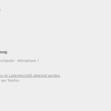
z
tung:
ischpulte
- Mikrophone /
uns im Ladengeschäft abgeholt werden.
 per Telefon.