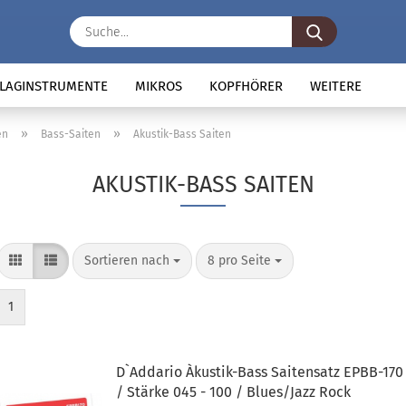
Suche...
LAGINSTRUMENTE
MIKROS
KOPFHÖRER
WEITERE
»
»
en
Bass-Saiten
Akustik-Bass Saiten
AKUSTIK-BASS SAITEN
Sortieren nach
pro Seite
Sortieren nach
8 pro Seite
1
D`Addario Àkustik-Bass Saitensatz EPBB-170
/ Stärke 045 - 100 / Blues/Jazz Rock