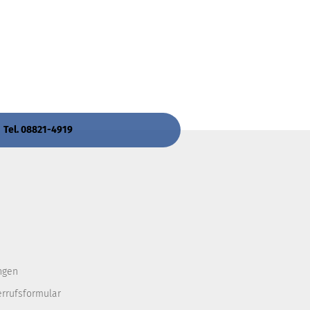
 Tel. 08821-4919
ngen
errufsformular