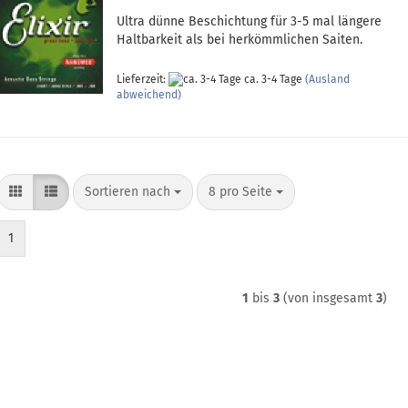
Ultra dünne Beschichtung für 3-5 mal längere
Haltbarkeit als bei herkömmlichen Saiten.
Lieferzeit:
ca. 3-4 Tage
(Ausland
abweichend)
Sortieren nach
pro Seite
Sortieren nach
8 pro Seite
1
1
bis
3
(von insgesamt
3
)