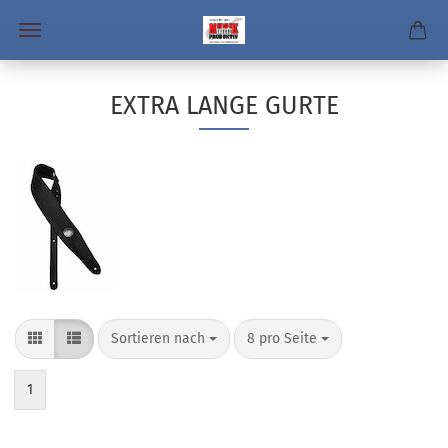
EXTRA LANGE GURTE
Sortieren nach
pro Seite
Sortieren nach
8 pro Seite
1