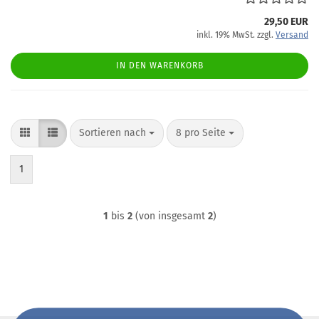
29,50 EUR
inkl. 19% MwSt. zzgl.
Versand
IN DEN WARENKORB
Sortieren nach
pro Seite
Sortieren nach
8 pro Seite
1
1
bis
2
(von insgesamt
2
)