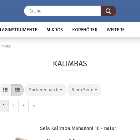
Suche...
LAGINSTRUMENTE
MIKROS
KOPFHÖRER
WEITERE
limbas
KALIMBAS
Sortieren nach
pro Seite
Sortieren nach
8 pro Seite
1
2
3
»
Sela Kalimba Mahagoni 10 - natur