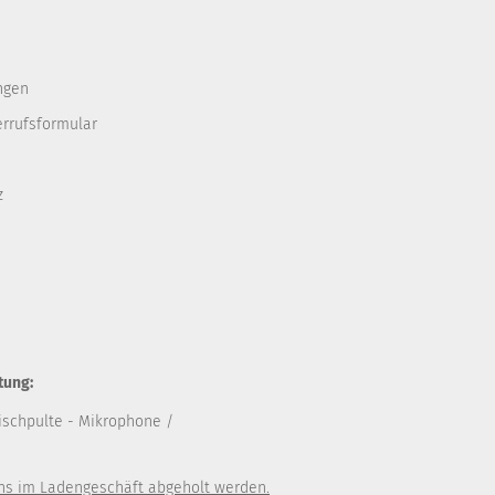
ngen
errufsformular
z
tung:
ischpulte
- Mikrophone /
uns im Ladengeschäft abgeholt werden.