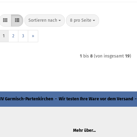
Sortieren nach
pro Seite
Sortieren nach
8 pro Seite
1
2
3
»
1
bis
8
(von insgesamt
19
)
 Garmisch-Partenkirchen - Wir testen Ihre Ware vor dem Versand -
Mehr über...