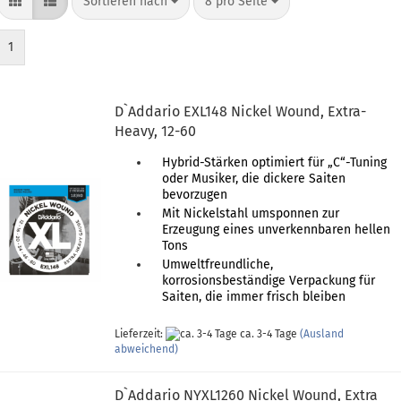
Sortieren nach
pro Seite
Sortieren nach
8 pro Seite
1
D`Addario EXL148 Nickel Wound, Extra-
Heavy, 12-60
Hybrid-Stärken optimiert für „C“-Tuning
oder Musiker, die dickere Saiten
bevorzugen
Mit Nickelstahl umsponnen zur
Erzeugung eines unverkennbaren hellen
Tons
Umweltfreundliche,
korrosionsbeständige Verpackung für
Saiten, die immer frisch bleiben
Lieferzeit:
ca. 3-4 Tage
(Ausland
abweichend)
D`Addario NYXL1260 Nickel Wound, Extra