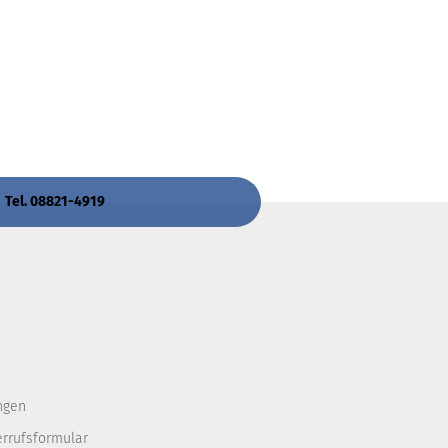
 Tel. 08821-4919
ngen
errufsformular