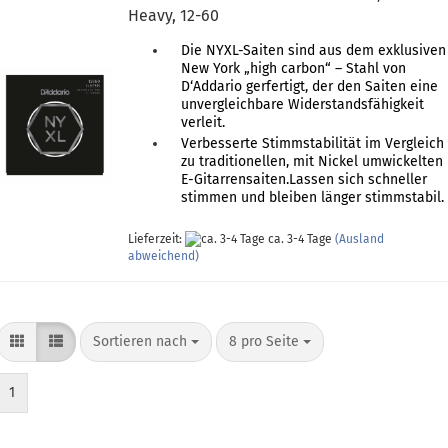
Heavy, 12-60
Die NYXL-Saiten sind aus dem exklusiven
New York „high carbon“ – Stahl von
D‘Addario gerfertigt, der den Saiten eine
unvergleichbare Widerstandsfähigkeit
verleit.
Verbesserte Stimmstabilität im Vergleich
zu traditionellen, mit Nickel umwickelten
E-Gitarrensaiten.Lassen sich schneller
stimmen und bleiben länger stimmstabil.
Lieferzeit:
ca. 3-4 Tage
(Ausland
abweichend)
Sortieren nach
pro Seite
Sortieren nach
8 pro Seite
1