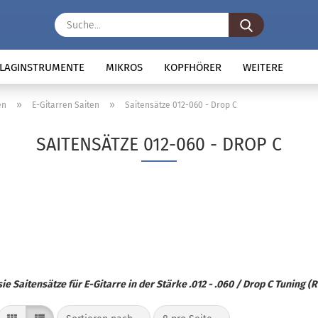
Suche...
LAGINSTRUMENTE
MIKROS
KOPFHÖRER
WEITERE
»
»
en
E-Gitarren Saiten
Saitensätze 012-060 - Drop C
SAITENSÄTZE 012-060 - DROP C
sie Saitensätze für E-Gitarre in der Stärke .012 - .060 / Drop C Tuning