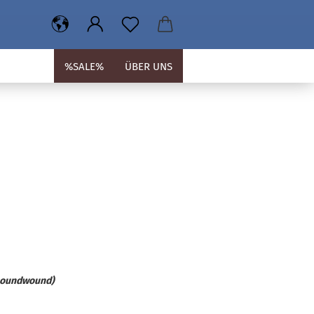
%SALE%
ÜBER UNS
 (Roundwound)