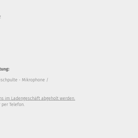
z
tung:
ischpulte
- Mikrophone /
uns im Ladengeschäft abgeholt werden.
 per Telefon.