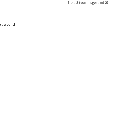
1
bis
2
(von insgesamt
2
)
lat Wound